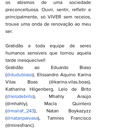
os abismos de uma sociedade 
preconceituosa. Ouvir, sentir, refletir e 
principalmente, só VIVER sem receios, 
trouxe uma onda de renovação ao meu 
ser.
Gratidão a toda equipe de seres 
humanos sensíveis que tornou aquela 
tarde inesquecível!  
Gratidão ao Eduardo Biaso 
(
@dudubiaso
), Elissandro Aquino Karina 
Vilas Boas (@karina.vilas.boas), 
Katharina Hilgenberg, Lelo de Brito 
(
@lelodebrito
), Mhahly Araújo 
(@mhahly), Macla Quintero 
(
@mariaf_243
), Natan Boykazyzz 
(
@natanpaivasa
), Tamires Francisco 
(@miresfranc).