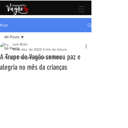
Post
All Posts
Lelo Brito
All Posts
15 de dez. de 2023
3 min de leitura
A Trupe do Vagão semeou paz e
Auxilio Emergencial para Artistas
alegria no mês da crianças