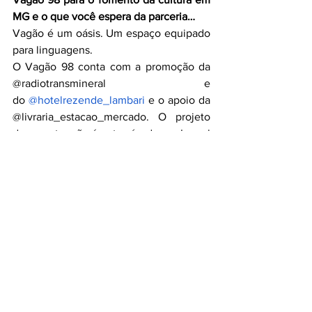
MG e o que você espera da parceria…
Vagão é um oásis. Um espaço equipado 
para linguagens.  
O Vagão 98 conta com a promoção da 
@radiotransmineral e 
do
@hotelrezende_lambari
 e o apoio da 
@livraria_estacao_mercado.
O projeto 
de manutenção é patrocínado por Inoxul 
(
@inoxul
) e Off Paper (
@papeisoffpaper
) 
através da Lei Estadual de Incentivo à 
Cultura. Conheçam e compartilhem as 
redes sociais do Vagão:
https://www.facebook.com/vagao98
 ou 
https://www.instagram.com/vagao98/
E o importante projeto
Espaço Cultural e 
Social Águas Virtuosas:
https://www.facebook.com/espacocultur
alaguasvirtuosasdelambarisuldeminas