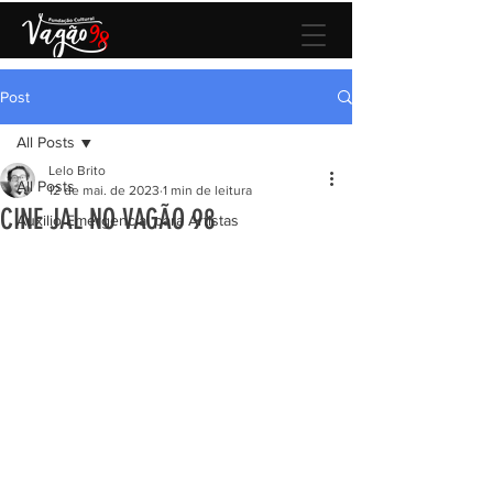
Post
All Posts
Lelo Brito
All Posts
12 de mai. de 2023
1 min de leitura
CINE JAL NO VAGÃO 98
Auxilio Emergencial para Artistas