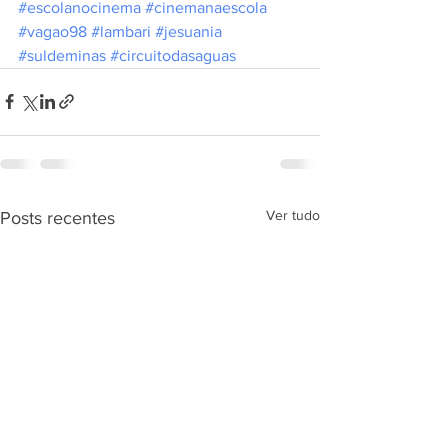
#escolanocinema
#cinemanaescola
#vagao98
#lambari
#jesuania
#suldeminas
#circuitodasaguas
Ver tudo
Posts recentes