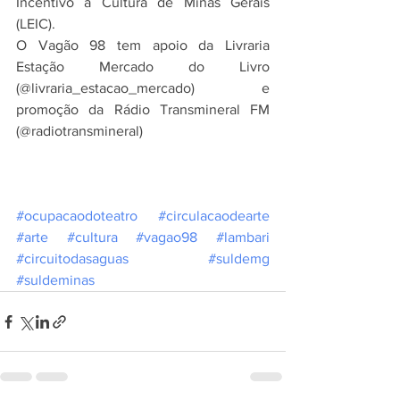
Incentivo à Cultura de Minas Gerais 
(LEIC). 
O Vagão 98 tem apoio da Livraria 
Estação Mercado do Livro 
(@livraria_estacao_mercado) e 
promoção da Rádio Transmineral FM 
(@radiotransmineral) 
#ocupacaodoteatro
#circulacaodearte
#arte
#cultura
#vagao98
#lambari
#circuitodasaguas
#suldemg
#suldeminas