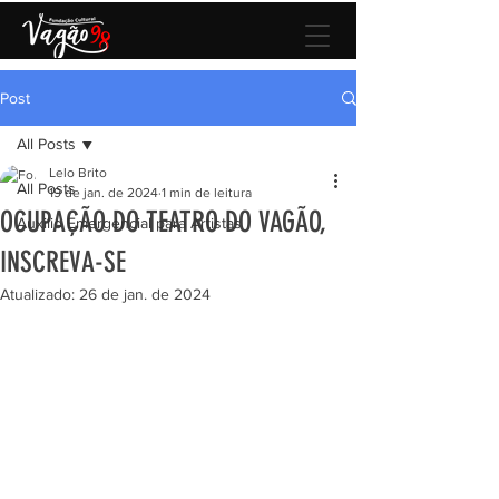
Post
All Posts
Lelo Brito
All Posts
19 de jan. de 2024
1 min de leitura
OCUPAÇÃO DO TEATRO DO VAGÃO,
Auxilio Emergencial para Artistas
INSCREVA-SE
Atualizado:
26 de jan. de 2024