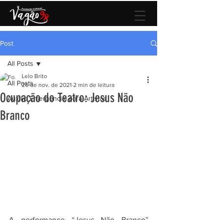
Post
All Posts
Lelo Brito
All Posts
26 de nov. de 2021
2 min de leitura
Ocupação do Teatro: Jesus Não
Auxilio Emergencial para Artistas
Branco
A performance “Jesus Não Branco” 