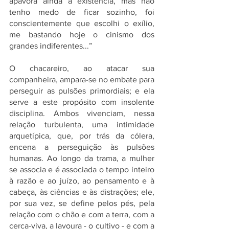
apavora ainda a existência, mas não 
tenho medo de ficar sozinho, foi 
conscientemente que escolhi o exílio, 
me bastando hoje o cinismo dos 
grandes indiferentes...”
O chacareiro, ao atacar sua 
companheira, ampara-se no embate para 
perseguir as pulsões primordiais; e ela 
serve a este propósito com insolente 
disciplina. Ambos vivenciam, nessa 
relação turbulenta, uma intimidade 
arquetípica, que, por trás da cólera, 
encena a perseguição às pulsões 
humanas. Ao longo da trama, a mulher 
se associa e é associada o tempo inteiro 
à razão e ao juízo, ao pensamento e à 
cabeça, às ciências e às distrações; ele, 
por sua vez, se define pelos pés, pela 
relação com o chão e com a terra, com a 
cerca-viva, a lavoura - o cultivo - e com a 