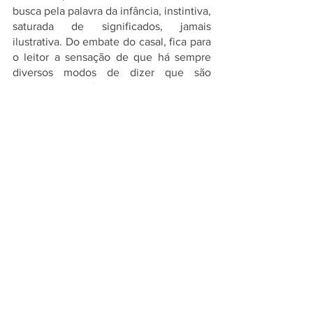
busca pela palavra da infância, instintiva, 
saturada de significados, jamais 
ilustrativa. Do embate do casal, fica para 
o leitor a sensação de que há sempre 
diversos modos de dizer que são 
igualmente válidos, conforme os 
valores. 
“É na fresta dos valores que o diabo 
deita e rola”, cunhou Raduan Nassar em 
seu livro mais cultuado, Lavoura Arcaica, 
cuja publicação, em 1975, assombrou o 
mundo literário lusófono, dadas a 
profundidade e a beleza. Depois de Um 
Copo de Cólera (1978), o autor só 
voltaria a publicar em 1993, com Menina 
a Caminho, que reúne contos também 
escritos nos idos dos anos 60, de 
semelhantes rigor e lirismo, viço e 
humanidade.