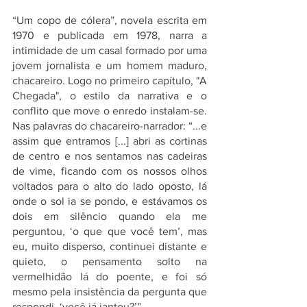
“Um copo de cólera”, novela escrita em 
1970 e publicada em 1978, narra a 
intimidade de um casal formado por uma 
jovem jornalista e um homem maduro, 
chacareiro. Logo no primeiro capítulo, "A 
Chegada", o estilo da narrativa e o 
conflito que move o enredo instalam-se. 
Nas palavras do chacareiro-narrador: “...e 
assim que entramos [...] abri as cortinas 
de centro e nos sentamos nas cadeiras 
de vime, ficando com os nossos olhos 
voltados para o alto do lado oposto, lá 
onde o sol ia se pondo, e estávamos os 
dois em silêncio quando ela me 
perguntou, ‘o que que você tem’, mas 
eu, muito disperso, continuei distante e 
quieto, o pensamento solto na 
vermelhidão lá do poente, e foi só 
mesmo pela insistência da pergunta que 
respondi, ‘você já jantou?’”   