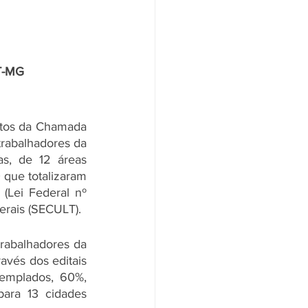
T-MG 
ntos da Chamada 
trabalhadores da 
s, de 12 áreas 
que totalizaram 
Lei Federal nº 
erais (SECULT). 
rabalhadores da 
avés dos editais 
emplados, 60%, 
ara 13 cidades 