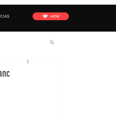
CIAS
APOIE
anc