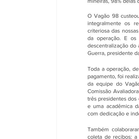
mineiras, 98% delas d
O Vagão 98 custeou 
integralmente os r
criteriosa das nossa
da operação. E os 
descentralização do
Guerra, presidente d
Toda a operação, de
pagamento, foi reali
da equipe do Vagão
Comissão Avaliadora
três presidentes dos
e uma acadêmica da
com dedicação e indep
Também colaboraram
coleta de recibos: a