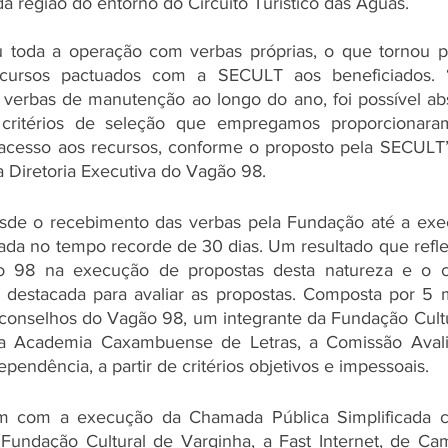
a região do entorno do Circuito Turístico das Águas.  
toda a operação com verbas próprias, o que tornou pos
ecursos pactuados com a SECULT aos beneficiados. 
s verbas de manutenção ao longo do ano, foi possível abs
critérios de seleção que empregamos proporcionaram
 acesso aos recursos, conforme o proposto pela SECULT”
a Diretoria Executiva do Vagão 98. 
sde o recebimento das verbas pela Fundação até a exec
zada no tempo recorde de 30 dias. Um resultado que reflet
 98 na execução de propostas desta natureza e o c
 destacada para avaliar as propostas. Composta por 5 
 conselhos do Vagão 98, um integrante da Fundação Cultu
 Academia Caxambuense de Letras, a Comissão Avalia
endência, a partir de critérios objetivos e impessoais. 
 com a execução da Chamada Pública Simplificada c
 Fundação Cultural de Varginha, a Fast Internet, de Camb