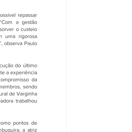
sível repassar 
“Com a gestão 
orver o custeio 
 uma rigorosa 
, observa Paulo 
ução do último 
e a experiência 
ompromisso da 
membros, sendo 
ral de Varginha 
dora trabalhou 
omo pontos de 
uquira, a atriz 