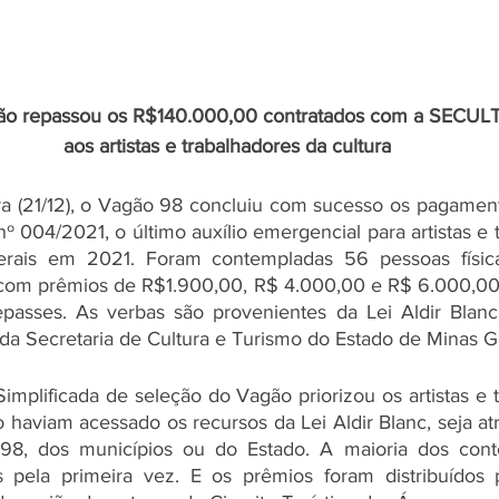
ão repassou os R$140.000,00 contratados com a SECUL
aos artistas e trabalhadores da cultura
ira (21/12), o Vagão 98 concluiu com sucesso os pagame
nº 004/2021, o último auxílio emergencial para artistas e 
erais em 2021. Foram contempladas 56 pessoas física
is, com prêmios de R$1.900,00, R$ 4.000,00 e R$ 6.000,00 
asses. As verbas são provenientes da Lei Aldir Blanc (
 da Secretaria de Cultura e Turismo do Estado de Minas G
mplificada de seleção do Vagão priorizou os artistas e t
 haviam acessado os recursos da Lei Aldir Blanc, seja atr
8, dos municípios ou do Estado. A maioria dos cont
 pela primeira vez. E os prêmios foram distribuídos p