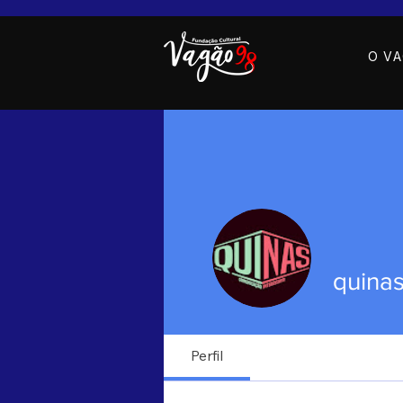
O V
quina
Perfil