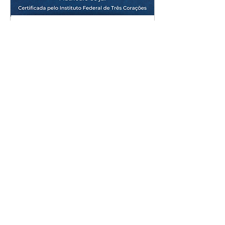
29 de ago. de 2023
∙
2
min
FORMAÇÃO PROFISSIONAL
GRATUITA
O Instituto Federal está
com matriculas abertas
para 4 cursos livres de
formação profissional,
oferecidos em Lambari-MG
e Jesuânia-MG...
143
0
Ver mais