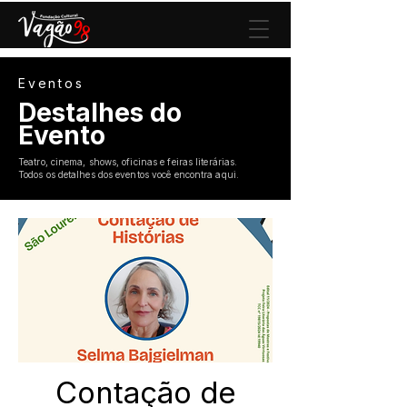
Eventos
Destalhes do
Evento
Teatro, cinema, shows, oficinas e feiras literárias.
Todos os detalhes dos eventos você encontra aqui.
Contação de