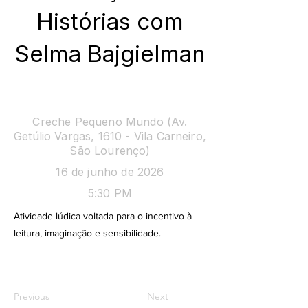
Histórias com
Selma Bajgielman
Histórias
Creche Pequeno Mundo (Av.
Getúlio Vargas, 1610 - Vila Carneiro,
São Lourenço)
16 de junho de 2026
5:30 PM
Atividade lúdica voltada para o incentivo à
leitura, imaginação e sensibilidade.
Previous
Next