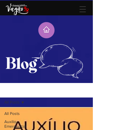
Blog
All Posts
All Posts
Auxilio
Emergencial