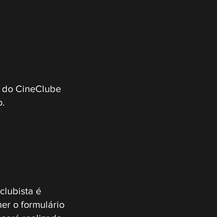
o do CineClube
o.
clubista é
er o formulário