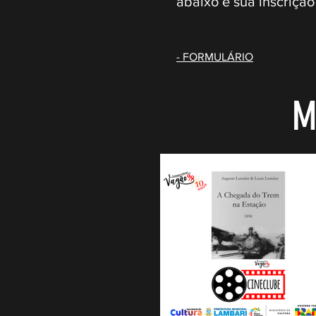
abaixo e sua inscrição
- FORMULÁRIO
M