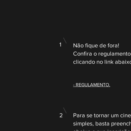
1
Não fique de fora!
Confira o regulament
clicando no link abaix
- REGULAMENTO.
2
Para se tornar um cine
simples, basta preench