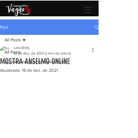
Post
All Posts
Lelo Brito
All Posts
12 de dez. de 2021
2 min de leitura
MOSTRA ANSELMO ONLINE
Auxilio Emergencial para Artistas
Atualizado:
16 de dez. de 2021