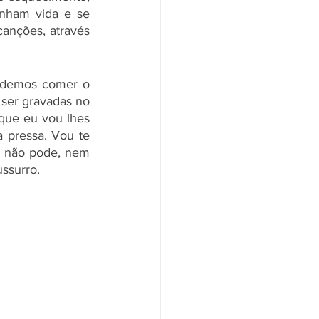
nham vida e se 
nções, através 
odemos comer o 
ser gravadas no 
que eu vou lhes 
 pressa. Vou te 
 não pode, nem 
ssurro. 