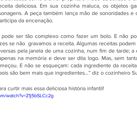
ceita deliciosa. Em sua cozinha maluca, os objetos ga
onagens. A peça também lança mão de sonoridades e ca
articipa da encenação. 
a pode ser tão complexo como fazer um bolo. E não p
es se não  gravamos a receita. Algumas receitas podem 
versas pela janela de uma cozinha, num fim de tarde; a 
apenas na memória e deve ser dita logo. Mas, sem tanta
meçou. E não se esqueçam: cada ingrediente da receita
pois são bem mais que ingredientes...” diz o cozinheiro Su
 curtir mais essa deliciosa história infantil!
com/watch?v=Z1j5bSLCc2g