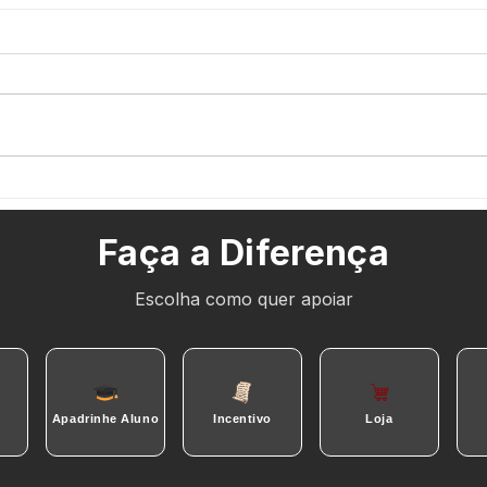
RESULTADO DA CHAMADA 02/2024 DE
RESUL
OCUPAÇÃO DO TEATRO DO VAGÃO 98
OCUPA
Faça a Diferença
Escolha como quer apoiar
Apadrinhe Aluno
Incentivo
Loja