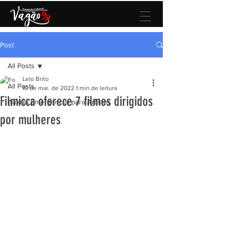
Post
All Posts
Lelo Brito
All Posts
10 de mar. de 2022
1 min de leitura
Filmicca oferece 7 filmes dirigidos
Auxilio Emergencial para Artistas
por mulheres