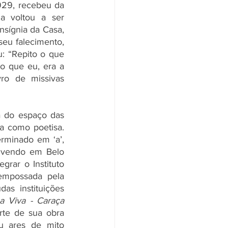
929, recebeu da 
a voltou a ser 
ígnia da Casa, 
eu falecimento, 
: “Repito o que 
o que eu, era a 
Henriqueta”. Em 2010, o Prêmio Jabuti de biografia foi reputado ao livro de missivas 
 do espaço das 
la como poetisa. 
minado em ‘a’, 
ivendo em Belo 
rar o Instituto 
empossada pela 
s instituições 
 Viva - Caraça 
te de sua obra 
 ares de mito 