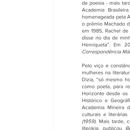
de poesia - mais ta
Academia Brasileir
homenageada pela AB
o prêmio Machado de 
em 1985, Rachel de Q
disse no dia de minh
Correspondência Már
Pelo viço e constân
mulheres na literatur
Dizia, “só mesmo ho
como poeta, para re
Horizonte desde os a
Histórico e Geográ
Academia Mineira de
culturais e literária
(1959). 
Mais tarde, 
literária, publicou 
B