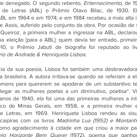
rde denegado. O segundo rebento, 
Enternecimento, 
de 1
a de Letras (ABL) o Prêmio Olavo Bilac, de 1930. El
L em 1964 e em 1974; e em 1984 recebeu a mais alta ins
Assis, auferido pelo conjunto da obra. Por ocasião de s
ueiroz, a primeira mulher a ingressar na ABL, declarou
a eleição [para a ABL]: quem devia ter entrado, primeir
io de Andrade & Henriqueta Lisboa.
cia da sua poesia, Lisboa foi também uma desbravadora
a brasileira. A autora irritava-se quando se referiam a e
mens para quererem se apoderar de um substantivo ter
legar as mulheres poetas a um diminutivo, poetisa”. V
nos de 1940, ela foi uma das primeiras mulheres a integ
fico de Minas Gerais, em 1958, e a primeira mulher 
 Letras, em 1969. Henriqueta Lisboa rendeu as sisuda
s caipiras com os livros 
Madrinha Lua (1952) e Montanha
como agradecimento à cidade em que criou a maior par
elo Horizonte Bem Querer 
(1972), poema que ganhou