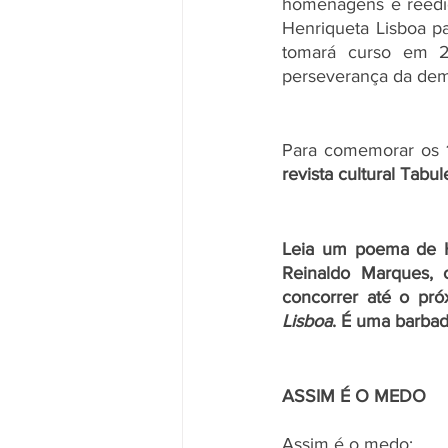
homenagens e reediç
Henriqueta Lisboa pa
tomará curso em 2
perseverança da demo
Para comemorar os 1
revista cultural Tab
Leia um poema de He
Reinaldo Marques, 
concorrer até o pr
Lisboa
. É uma barbad
ASSIM É O MEDO
Assim é o medo: