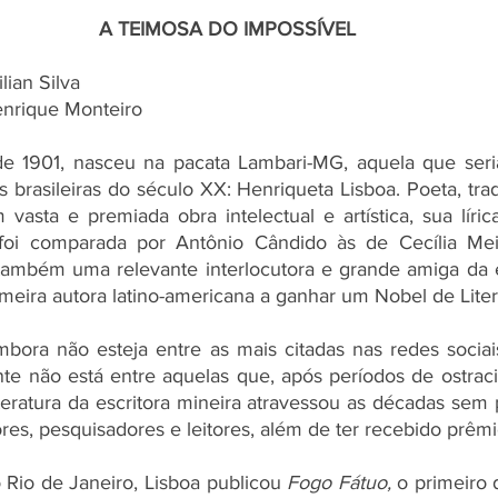
A TEIMOSA DO IMPOSSÍVEL
ilian Silva
enrique Monteiro
de 1901, nasceu na pacata Lambari-MG, aquela que seri
s brasileiras do século XX: Henriqueta Lisboa. Poeta, tra
om vasta e premiada obra intelectual e artística, sua lírica
foi comparada por Antônio Cândido às de Cecília Mei
 também uma relevante interlocutora e grande amiga da es
rimeira autora latino-americana a ganhar um Nobel de Liter
bora não esteja entre as mais citadas nas redes sociai
te não está entre aquelas que, após períodos de ostrac
teratura da escritora mineira atravessou as décadas sem 
ores, pesquisadores e leitores, além de ter recebido prêmi
Rio de Janeiro, Lisboa publicou 
Fogo Fátuo,
 o primeiro d