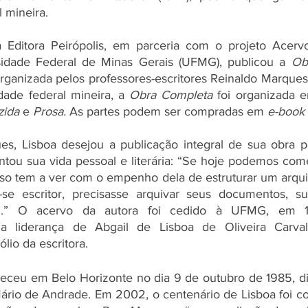
l mineira.
 Editora Peirópolis, em parceria com o projeto Acervo 
sidade Federal de Minas Gerais (UFMG), publicou a 
Ob
Organizada pelos professores-escritores Reinaldo Marque
dade federal mineira, a 
Obra Completa
zida
 e 
Prosa. 
As partes podem ser compradas em 
e-book
es, Lisboa desejou a publicação integral de sua obra p
tou sua vida pessoal e literária: “Se hoje podemos com
so tem a ver com o empenho dela de estruturar um arqui
r-se escritor, precisasse arquivar seus documentos, sua
ual.” O acervo da autora foi cedido à UFMG, em 1
a liderança de Abgail de Lisboa de Oliveira Carval
lio da escritora.
leceu em Belo Horizonte no dia 9 de outubro de 1985, dia
rio de Andrade. Em 2002, o centenário de Lisboa foi 