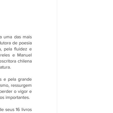
a uma das mais 
dutora de poesia 
, pela fluidez e 
reles e Manuel 
critora chilena 
atura. 
s e pela grande 
ismo, ressurgem 
perder o vigor e 
os importantes. 
e seus 16 livros 