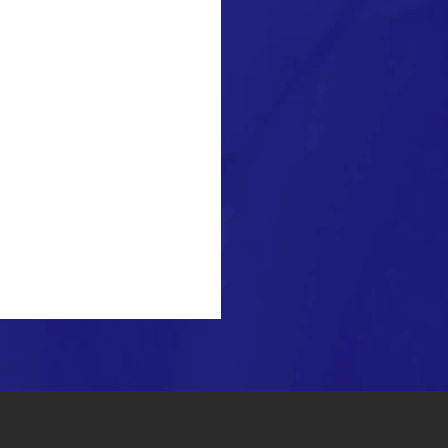
leitura
Vagão 98 está de volta
nossos eventos em
ndo a todo...