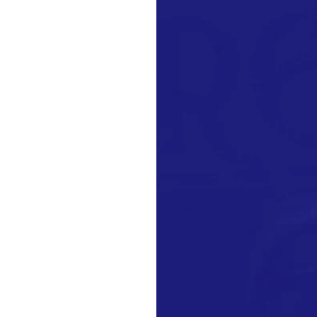
leitura
 DO VAGÃO,
ura volta oferecer seu
neiros Estão abertas as
leitura
TOU!
), o Vagão 98 retoma um