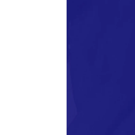
 leitura
8
ação educacional e
a estadual de Jesuânia-
a o Cine...