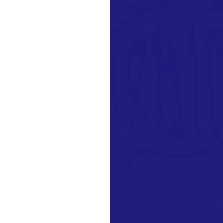
leitura
PAÇÃO DO TEATRO
ura volta oferecer
cupação do teatro para
eira...