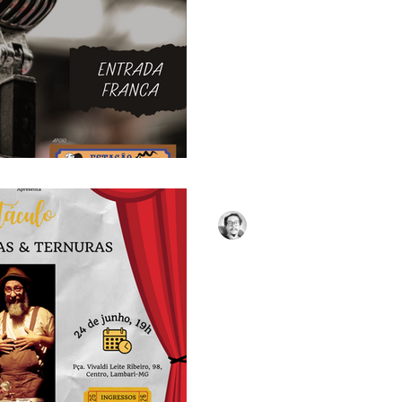
de seus eventos de maior su
A novidade deste ano é a parc
Lelo Brito
13 de jun. de 2023
2 min de
ESPETÁCULO SOBRE C
TERNURAS NO VAGÃO
O Teatro Girandolá apresenta
Sul de Minas No último sábad
o Vagão 98 recebe um espetá