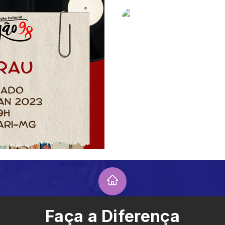
Lelo Brito
19 de jan. de 2023
1 min de 
O SARAU VOLTOU!
Sentiu saudades? O sarau do 
para marcar a retomada dos 
2023! Esse ano estamos volta
Faça a Diferença