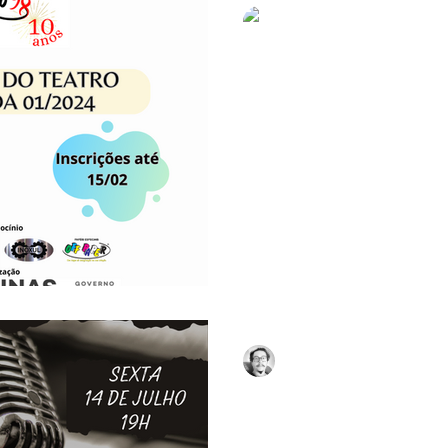
Lelo Brito
19 de jan. de 2024
1 min de 
OCUPAÇÃO DO TEATRO
INSCREVA-SE
A entidade de fomento à cult
teatro para os artistas sul mi
inscrições para a Chamada...
Lelo Brito
12 de jul. de 2023
1 min de 
A JAM DO VAGÃO VOL
Na próxima sexta-feira (14/7