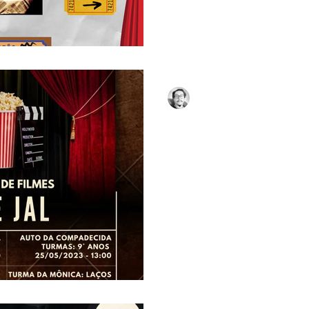
Lelo Brito
12 de mai. de 2023
1 min de
CINE JAL NO VAGÃO 9
O projeto contempla a legisl
atende alunos da rede públic
MG Hoje (12/5), às 13h, começ