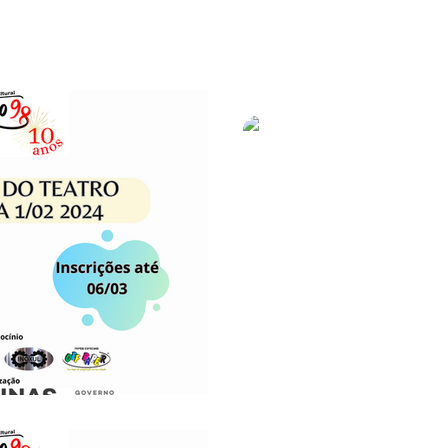
al para Artistas
Lelo Brito
21 de fev. de 2024
1 min de 
INSCREVA-SE NA OCU
DO VAGÃO
A entidade de fomento à cult
oportunidades gratuitas de o
os artistas sul mineiros A prim