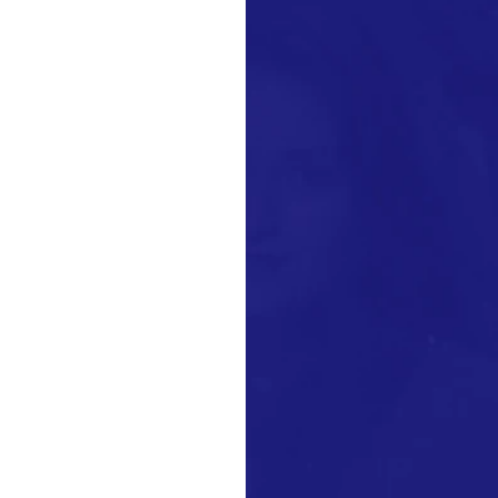
cesso em 2022: a JAM!
eria...
 leitura
IÊNCIAS &
 espetáculo inédito no
o do mês (24/6), às 19h,
culo...