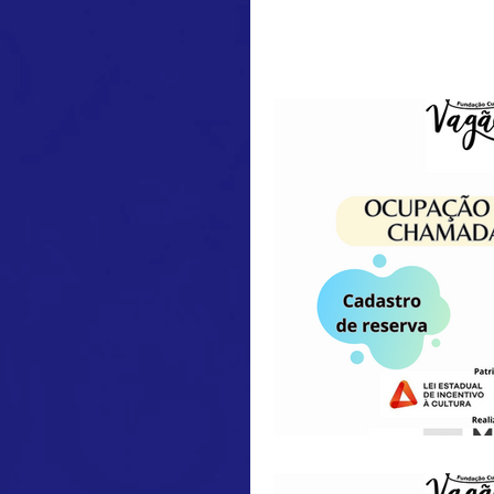
All Posts
Auxilio Emergenci