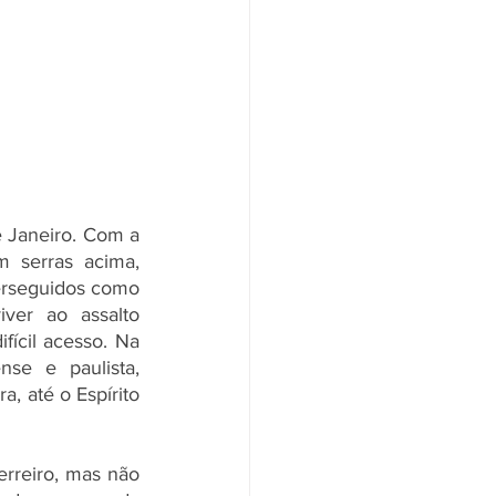
e Janeiro. Com a 
 serras acima, 
erseguidos como 
ver ao assalto 
ícil acesso. Na 
se e paulista, 
, até o Espírito 
erreiro, mas não 