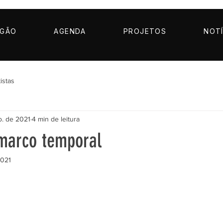
AGÃO
AGENDA
PROJETOS
NOTÍ
istas
o. de 2021
4 min de leitura
 marco temporal
2021