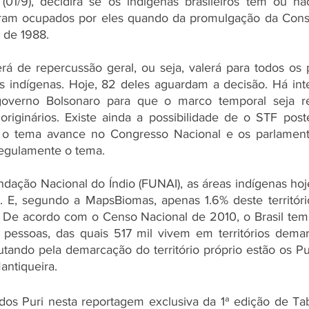
 (01/9), decidirá se os indígenas brasileiros têm ou não
eram ocupados por eles quando da promulgação da Consti
 de 1988. 
á de repercussão geral, ou seja, valerá para todos os 
s indígenas. Hoje, 82 deles aguardam a decisão. Há int
overno Bolsonaro para que o marco temporal seja re
riginários. Existe ainda a possibilidade de o STF poste
o tema avance no Congresso Nacional e os parlament
regulamente o tema.
dação Nacional do Índio (FUNAI), as áreas indígenas ho
al. E, segundo a MapsBiomas, apenas 1.6% deste territóri
. De acordo com o Censo Nacional de 2010, o Brasil tem
 pessoas, das quais 517 mil vivem em territórios demar
ando pela demarcação do território próprio estão os Pur
antiqueira.
 Puri nesta reportagem exclusiva da 1ª edição de Tabul