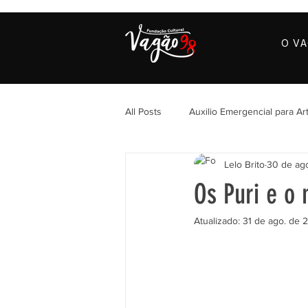
O V
All Posts
Auxilio Emergencial para Art
Lelo Brito
30 de ag
Os Puri e o
Atualizado:
31 de ago. de 