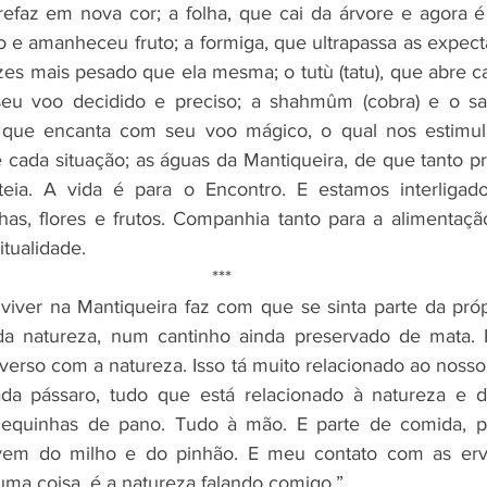
efaz em nova cor; a folha, que cai da árvore e agora é ra
e amanheceu fruto; a formiga, que ultrapassa as expectat
es mais pesado que ela mesma; o tutù (tatu), que abre c
 seu voo decidido e preciso; a shahmûm (cobra) e o sag
r), que encanta com seu voo mágico, o qual nos estimul
e cada situação; as águas da Mantiqueira, de que tanto pr
eia. A vida é para o Encontro. E estamos interligad
lhas, flores e frutos. Companhia tanto para a alimentaçã
itualidade. 
***
 viver na Mantiqueira faz com que se sinta parte da própr
a natureza, num cantinho ainda preservado de mata. 
erso com a natureza. Isso tá muito relacionado ao nosso 
da pássaro, tudo que está relacionado à natureza e 
equinhas de pano. Tudo à mão. E parte de comida, pa
vem do milho e do pinhão. E meu contato com as erva
uma coisa, é a natureza falando comigo.” 