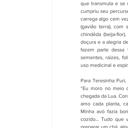
que transmuta e se r
cumpriu seu percurso 
carrega algo cem vez
(gavião terra), com
chindêda (beija-flo
doçura e a alegria d
fazem parte dessa t
sementes, raízes, fo
uso medicinal e espir
Para Teresinha Puri,
“Eu moro no meio d
chegada da Lua. Conv
amo cada planta, ca
Minha avó fazia bon
cozido... Tudo que 
preparar um chá, alg