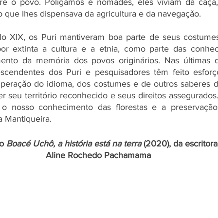
re o povo. Polígamos e nômades, eles viviam da caça,
, o que lhes dispensava da agricultura e da navegação. 
lo XIX, os Puri mantiveram boa parte de seus costumes. 
 por extinta a cultura e a etnia, como parte das conheci
ento da memória dos povos originários. Nas últimas d
cendentes dos Puri e pesquisadores têm feito esforç
uperação do idioma, dos costumes e de outros saberes de
ter seu território reconhecido e seus direitos assegurados
, o nosso conhecimento das florestas e a preservação
a Mantiqueira.
o 
Boacé Uchô, a história está na terra
 (2020), da escritora
Aline Rochedo Pachamama 