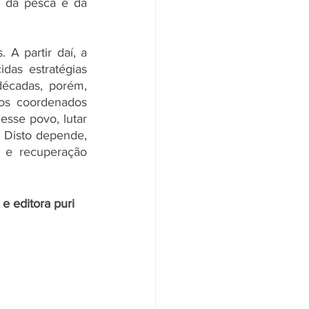
 da pesca e da 
A partir daí, a 
das estratégias 
écadas, porém, 
os coordenados 
sse povo, lutar 
. Disto depende, 
 e recuperação 
 e editora puri 