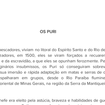
.
OS PURI
escadores, viviam no litoral do Espírito Santo e do Rio d
zadores, em 1500, eles se viram forçados a recuarem
o e da escravidão, a que eles se opunham ferozmente. P
inários insubmissos, os Puri só conseguiram sobrevi
à sua imersão e rápida adaptação em matas e serras de dif
espalharam em grupos, desde o Rio Paraíba fluminen
riental de Minas Gerais, na região da Serra da Mantiqueira
efe era eleito pela astúcia, braveza e habilidades de gu