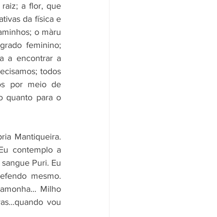
iz; a flor, que 
ivas da física e 
aminhos; o màru 
rado feminino; 
a a encontrar a 
ecisamos; todos 
os por meio de 
o quanto para o 
ia Mantiqueira. 
Eu contemplo a 
sangue Puri. Eu 
defendo mesmo. 
monha... Milho 
s...quando vou 