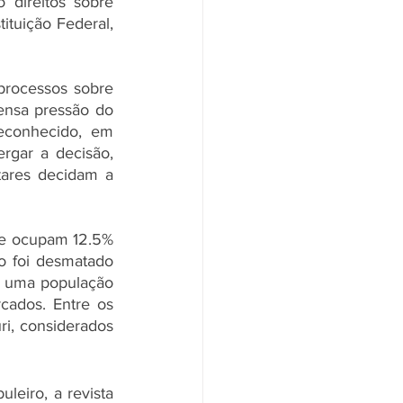
 direitos sobre 
tuição Federal, 
processos sobre 
ensa pressão do 
conhecido, em 
rgar a decisão, 
ares decidam a 
je ocupam 12.5% 
o foi desmatado 
 uma população 
cados. Entre os 
i, considerados 
eiro, a revista 